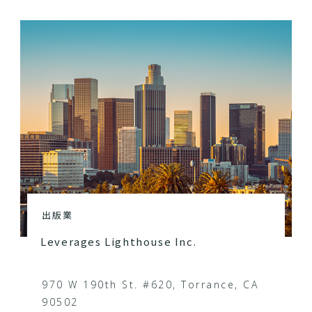
出版業
Leverages Lighthouse Inc.
970 W 190th St. #620, Torrance, CA
90502