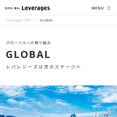
MENU
Leverages TOP
GLOBAL
グローバルへの取り組み
G
L
O
B
A
L
レ
バ
レ
ジ
ー
ズ
は
次
の
ス
テ
ー
ジ
へ