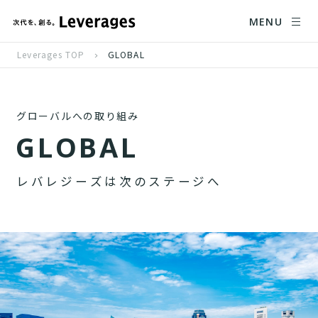
MENU
Leverages TOP
GLOBAL
グローバルへの取り組み
G
L
O
B
A
L
レ
バ
レ
ジ
ー
ズ
は
次
の
ス
テ
ー
ジ
へ