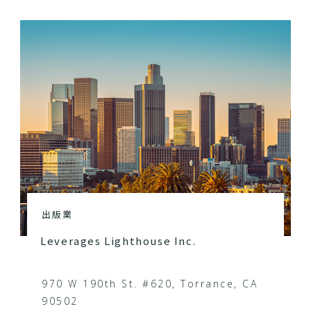
出版業
Leverages Lighthouse Inc.
970 W 190th St. #620, Torrance, CA
90502