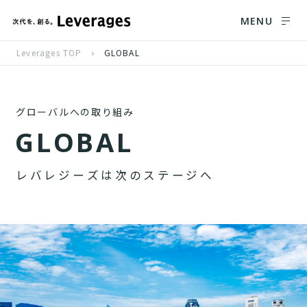
MENU
Leverages TOP
GLOBAL
グローバルへの取り組み
G
L
O
B
A
L
レ
バ
レ
ジ
ー
ズ
は
次
の
ス
テ
ー
ジ
へ