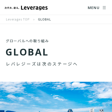
MENU
Leverages TOP
GLOBAL
グローバルへの取り組み
G
L
O
B
A
L
レ
バ
レ
ジ
ー
ズ
は
次
の
ス
テ
ー
ジ
へ