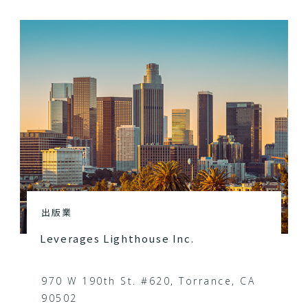
出版業
Leverages Lighthouse Inc.
970 W 190th St. #620, Torrance, CA
90502