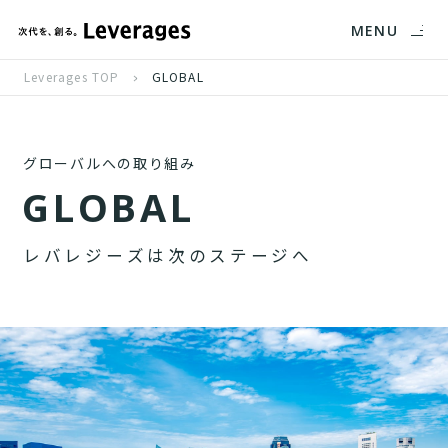
MENU
Leverages TOP
GLOBAL
グローバルへの取り組み
G
L
O
B
A
L
レ
バ
レ
ジ
ー
ズ
は
次
の
ス
テ
ー
ジ
へ