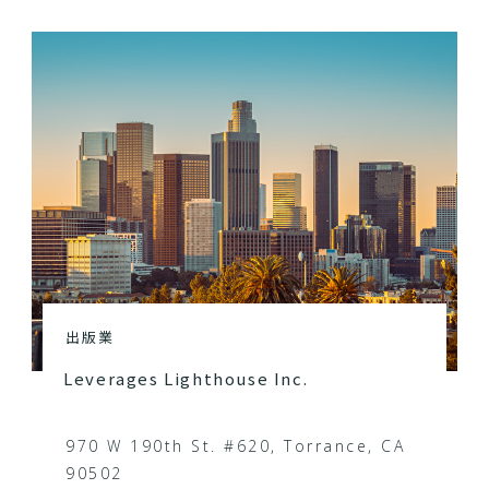
出版業
Leverages Lighthouse Inc.
970 W 190th St. #620, Torrance, CA
90502