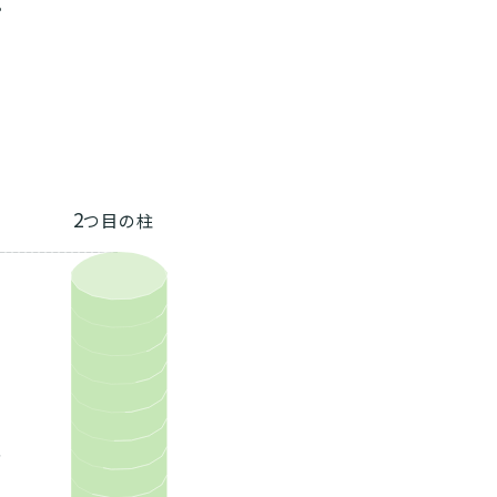
。
2
つ目の柱
、