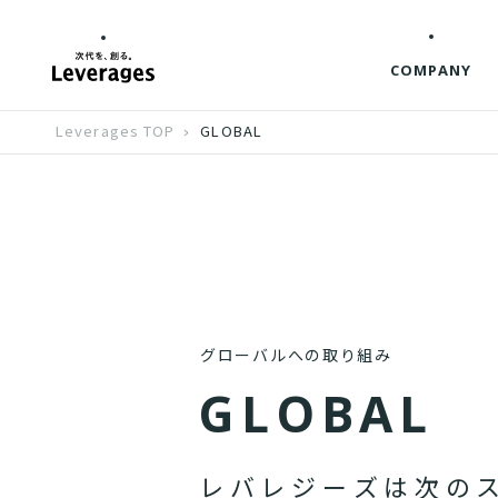
COMPANY
Leverages TOP
GLOBAL
グローバルへの取り組み
G
L
O
B
A
L
レ
バ
レ
ジ
ー
ズ
は
次
の