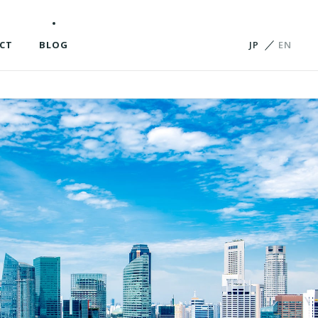
CT
BLOG
JP
EN