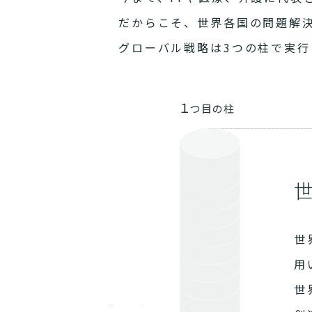
だからこそ、世界各国の問題解
グローバル戦略は3つの柱で実行
１
つ目の柱
世
用
世