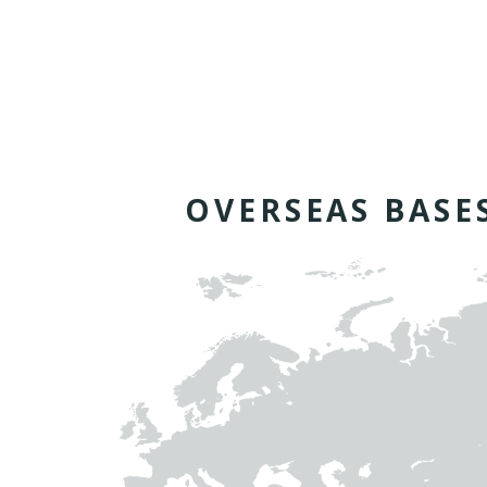
O
V
E
R
S
E
A
S
B
A
S
E