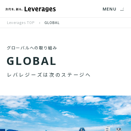
MENU
Leverages TOP
GLOBAL
グローバルへの取り組み
G
L
O
B
A
L
レ
バ
レ
ジ
ー
ズ
は
次
の
ス
テ
ー
ジ
へ