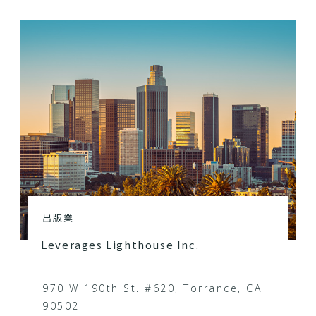
出版業
Leverages Lighthouse Inc.
970 W 190th St. #620, Torrance, CA
90502