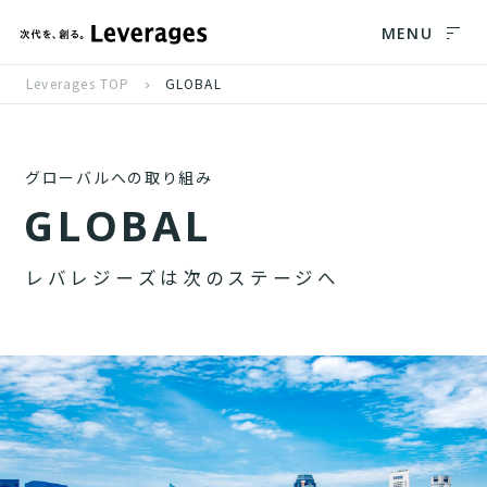
MENU
Leverages TOP
GLOBAL
グローバルへの取り組み
G
L
O
B
A
L
レ
バ
レ
ジ
ー
ズ
は
次
の
ス
テ
ー
ジ
へ