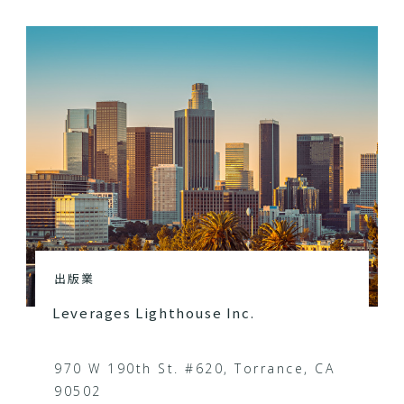
出版業
Leverages Lighthouse Inc.
970 W 190th St. #620, Torrance, CA
90502