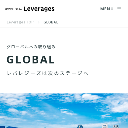
MENU
Leverages TOP
GLOBAL
グローバルへの取り組み
G
L
O
B
A
L
レ
バ
レ
ジ
ー
ズ
は
次
の
ス
テ
ー
ジ
へ