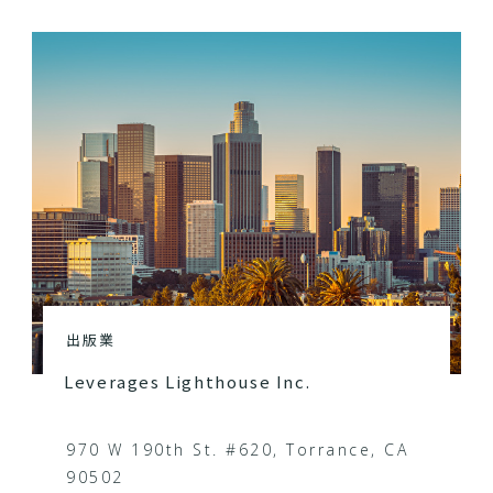
出版業
Leverages Lighthouse Inc.
970 W 190th St. #620, Torrance, CA
90502