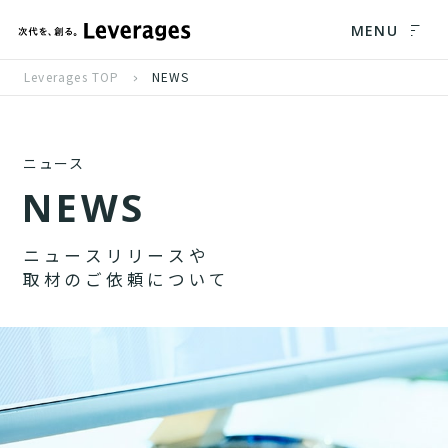
MENU
Leverages TOP
NEWS
ニュース
N
E
W
S
ニ
ュ
ー
ス
リ
リ
ー
ス
や
取
材
の
ご
依
頼
に
つ
い
て