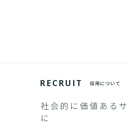
R
E
C
R
U
I
T
採用について
社会的に価値あるサ
に