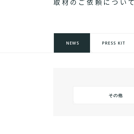
取
材
の
ご
依
頼
に
つ
い
NEWS
PRESS KIT
その他