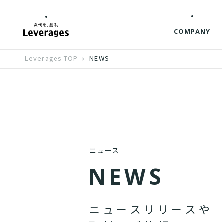
COMPANY
Leverages TOP
NEWS
ニュース
N
E
W
S
ニ
ュ
ー
ス
リ
リ
ー
ス
や