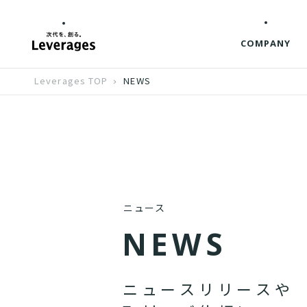
COMPANY
Leverages TOP
NEWS
ニュース
N
E
W
S
ニ
ュ
ー
ス
リ
リ
ー
ス
や