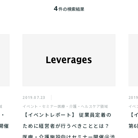
4
件の検索結果
2019.07.23
2019
域
イベント・セミナー
医療・介護・ヘルスケア領域
イベ
師・
【イベントレポート】 従業員定着の
【
開催
ために経営者が行うべきこととは？
第
医療・介護施設向けセミナー開催＠渋