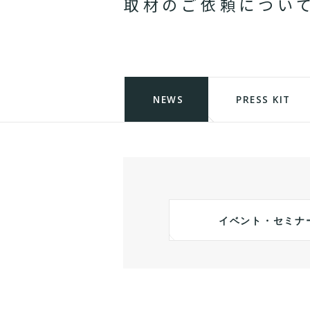
取
材
の
ご
依
頼
に
つ
い
NEWS
PRESS KIT
イベント・セミナ