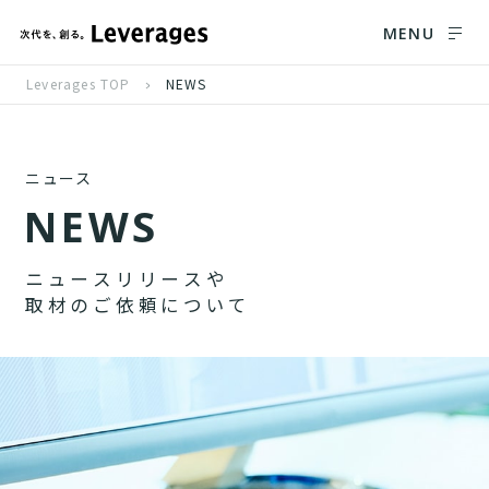
MENU
Leverages TOP
NEWS
ニュース
N
E
W
S
ニ
ュ
ー
ス
リ
リ
ー
ス
や
取
材
の
ご
依
頼
に
つ
い
て