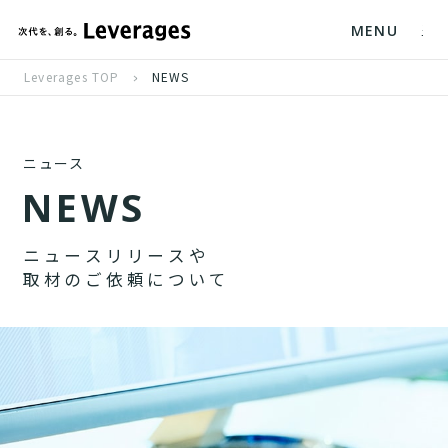
MENU
Leverages TOP
NEWS
ニュース
N
E
W
S
ニ
ュ
ー
ス
リ
リ
ー
ス
や
取
材
の
ご
依
頼
に
つ
い
て