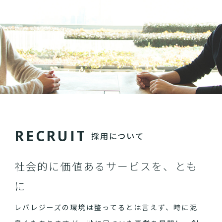
R
E
C
R
U
I
T
採用について
社会的に価値あるサービスを、とも
に
レバレジーズの環境は整ってるとは言えず、時に泥