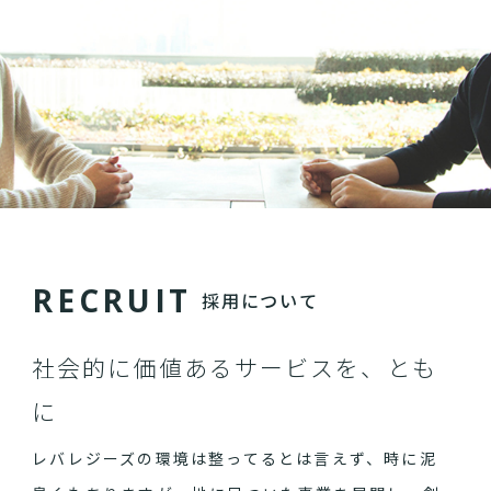
R
E
C
R
U
I
T
採用について
社会的に価値あるサービスを、とも
に
レバレジーズの環境は整ってるとは言えず、時に泥