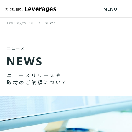
MENU
Leverages TOP
NEWS
ニュース
N
E
W
S
ニ
ュ
ー
ス
リ
リ
ー
ス
や
取
材
の
ご
依
頼
に
つ
い
て