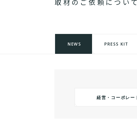
取
材
の
ご
依
頼
に
つ
い
NEWS
PRESS KIT
経営・コーポレー