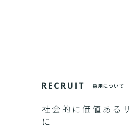
R
E
C
R
U
I
T
採用について
社会的に価値あるサ
に