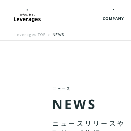
COMPANY
Leverages TOP
NEWS
ニュース
N
E
W
S
ニ
ュ
ー
ス
リ
リ
ー
ス
や