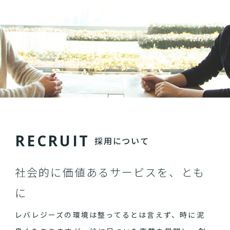
R
E
C
R
U
I
T
採用について
社会的に価値あるサービスを、とも
に
レバレジーズの環境は整ってるとは言えず、時に泥