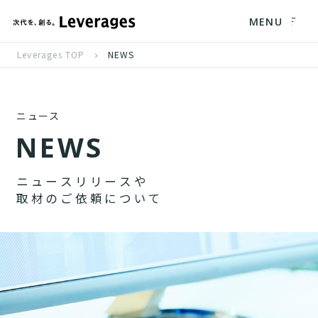
MENU
Leverages TOP
NEWS
ニュース
N
E
W
S
ニ
ュ
ー
ス
リ
リ
ー
ス
や
取
材
の
ご
依
頼
に
つ
い
て