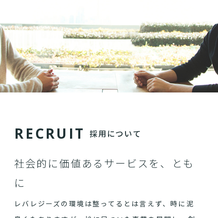
R
E
C
R
U
I
T
採用について
社会的に価値あるサービスを、とも
に
レバレジーズの環境は整ってるとは言えず、時に泥