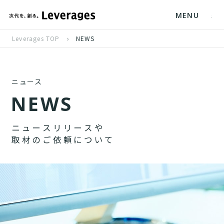
MENU
Leverages TOP
NEWS
ニュース
N
E
W
S
ニ
ュ
ー
ス
リ
リ
ー
ス
や
取
材
の
ご
依
頼
に
つ
い
て