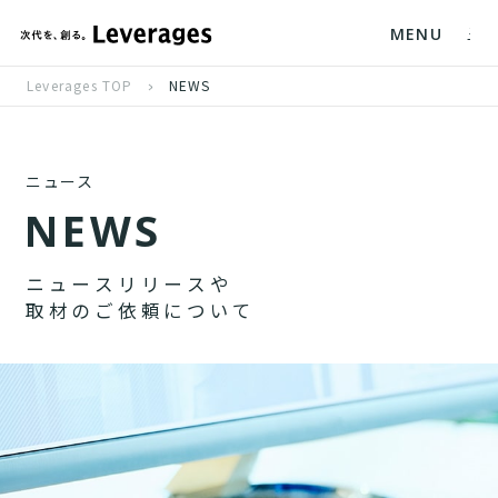
MENU
Leverages TOP
NEWS
ニュース
N
E
W
S
ニ
ュ
ー
ス
リ
リ
ー
ス
や
取
材
の
ご
依
頼
に
つ
い
て