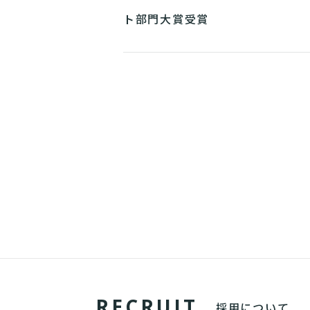
ト部門大賞受賞
R
E
C
R
U
I
T
採用について