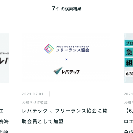
7
件の検索結果
2021.07.01
2021
お知らせ
IT領域
お知
エ
レバテック 、フリーランス協会に賛
【
鳴海
助会員として加盟
ロ
開始
急