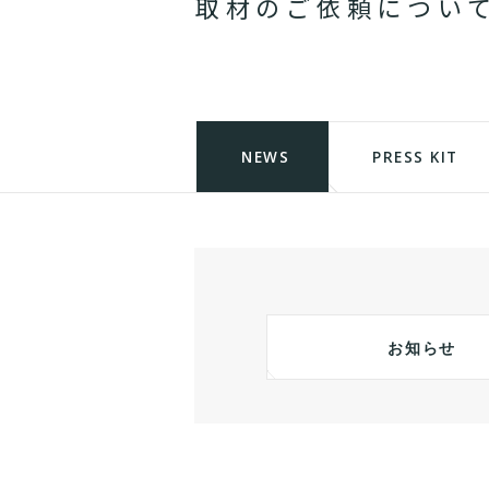
取
材
の
ご
依
頼
に
つ
い
NEWS
PRESS KIT
お知らせ