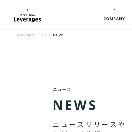
COMPANY
Leverages TOP
NEWS
ニュース
N
E
W
S
ニ
ュ
ー
ス
リ
リ
ー
ス
や