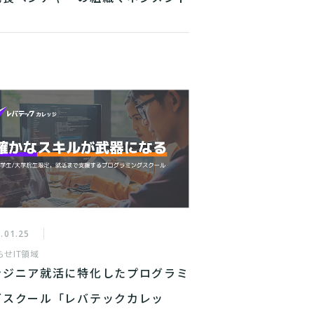
意」
.01.25
らせ
IT領域
ンジニア就活に特化したプログラミ
グスクール「レバテックカレッ