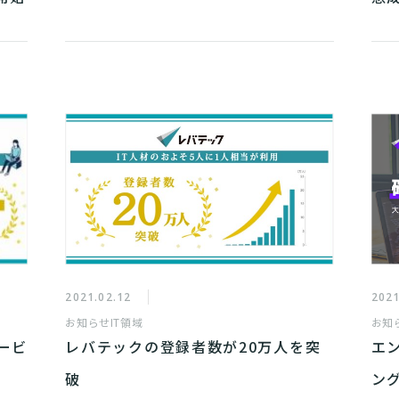
極
2021.02.12
2021
お知らせ
IT領域
お知
ービ
レバテックの登録者数が20万人を突
エ
破
ン