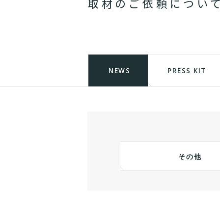
取
材
の
ご
依
頼
に
つ
い
NEWS
PRESS KIT
その他