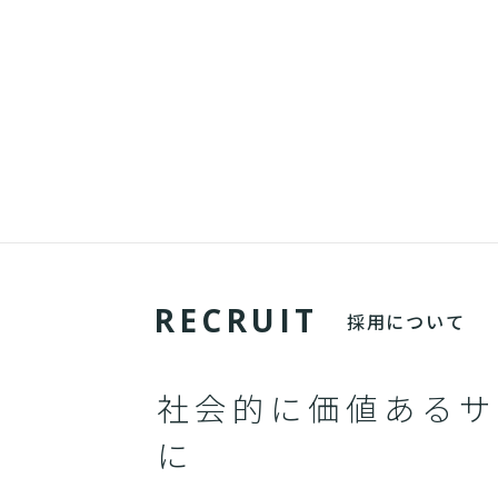
R
E
C
R
U
I
T
採用について
社会的に価値あるサ
に