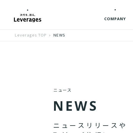
COMPANY
Leverages TOP
NEWS
ニュース
N
E
W
S
ニ
ュ
ー
ス
リ
リ
ー
ス
や