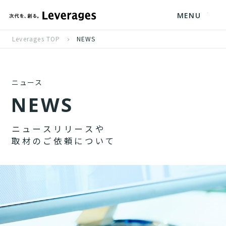
MENU
Leverages TOP
NEWS
ニュース
N
E
W
S
ニ
ュ
ー
ス
リ
リ
ー
ス
や
取
材
の
ご
依
頼
に
つ
い
て