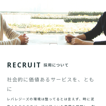
R
E
C
R
U
I
T
採用について
社会的に価値あるサービスを、とも
に
レバレジーズの環境は整ってるとは言えず、時に泥