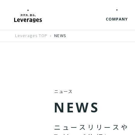
COMPANY
Leverages TOP
NEWS
ニュース
N
E
W
S
ニ
ュ
ー
ス
リ
リ
ー
ス
や