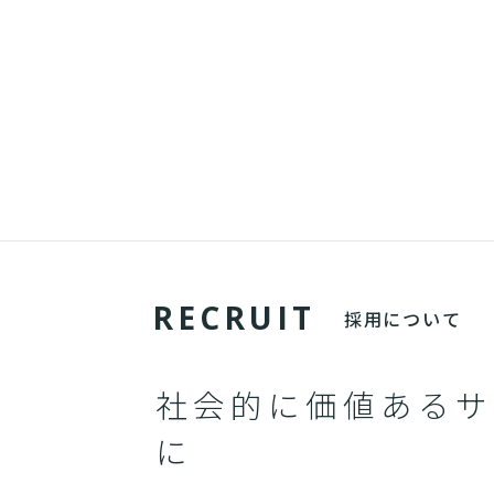
R
E
C
R
U
I
T
採用について
社会的に価値あるサ
に