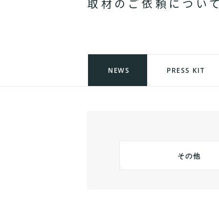
取
材
の
ご
依
頼
に
つ
い
NEWS
PRESS KIT
その他