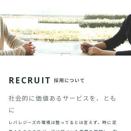
R
E
C
R
U
I
T
採用について
社会的に価値あるサービスを、とも
に
レバレジーズの環境は整ってるとは言えず、時に泥