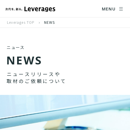
MENU
Leverages TOP
NEWS
ニュース
N
E
W
S
ニ
ュ
ー
ス
リ
リ
ー
ス
や
取
材
の
ご
依
頼
に
つ
い
て