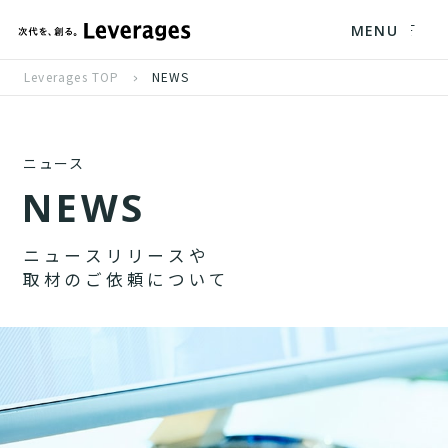
MENU
Leverages TOP
NEWS
ニュース
N
E
W
S
ニ
ュ
ー
ス
リ
リ
ー
ス
や
取
材
の
ご
依
頼
に
つ
い
て