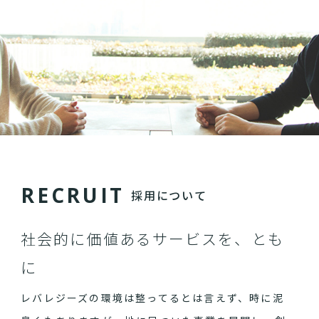
R
E
C
R
U
I
T
採用について
社会的に価値あるサービスを、とも
に
レバレジーズの環境は整ってるとは言えず、時に泥