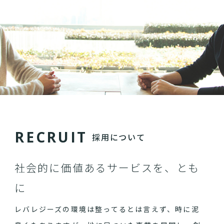
R
E
C
R
U
I
T
採用について
社会的に価値あるサービスを、とも
に
レバレジーズの環境は整ってるとは言えず、時に泥