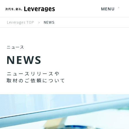
MENU
Leverages TOP
NEWS
ニュース
N
E
W
S
ニ
ュ
ー
ス
リ
リ
ー
ス
や
取
材
の
ご
依
頼
に
つ
い
て