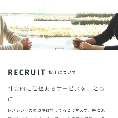
R
E
C
R
U
I
T
採用について
社会的に価値あるサービスを、とも
に
レバレジーズの環境は整ってるとは言えず、時に泥