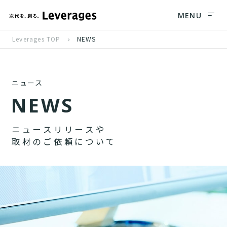
MENU
Leverages TOP
NEWS
ニュース
N
E
W
S
ニ
ュ
ー
ス
リ
リ
ー
ス
や
取
材
の
ご
依
頼
に
つ
い
て