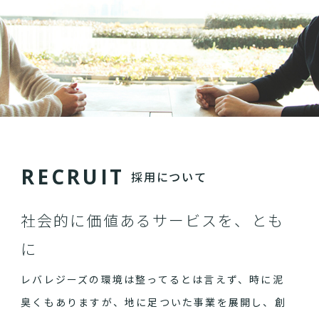
R
E
C
R
U
I
T
採用について
社会的に価値あるサービスを、とも
に
レバレジーズの環境は整ってるとは言えず、時に泥
臭くもありますが、地に足ついた事業を展開し、創