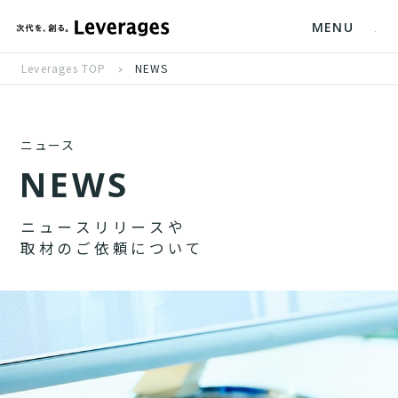
MENU
Leverages TOP
NEWS
ニュース
N
E
W
S
ニ
ュ
ー
ス
リ
リ
ー
ス
や
取
材
の
ご
依
頼
に
つ
い
て