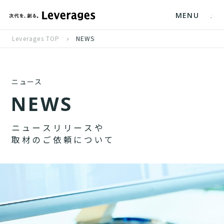
MENU
Leverages TOP
NEWS
ニュース
N
E
W
S
ニ
ュ
ー
ス
リ
リ
ー
ス
や
取
材
の
ご
依
頼
に
つ
い
て