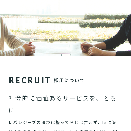
R
E
C
R
U
I
T
採用について
社会的に価値あるサービスを、とも
に
レバレジーズの環境は整ってるとは言えず、時に泥