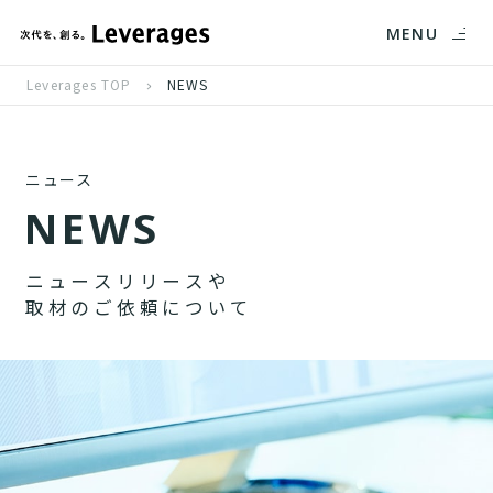
MENU
Leverages TOP
NEWS
ニュース
N
E
W
S
ニ
ュ
ー
ス
リ
リ
ー
ス
や
取
材
の
ご
依
頼
に
つ
い
て