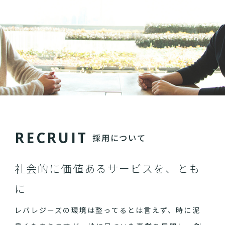
R
E
C
R
U
I
T
採用について
社会的に価値あるサービスを、とも
に
レバレジーズの環境は整ってるとは言えず、時に泥