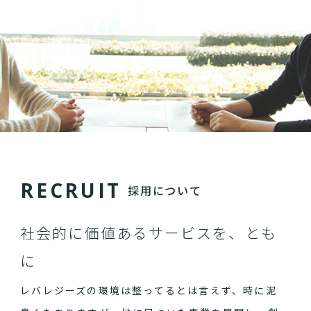
R
E
C
R
U
I
T
採用について
社会的に価値あるサービスを、とも
に
レバレジーズの環境は整ってるとは言えず、時に泥