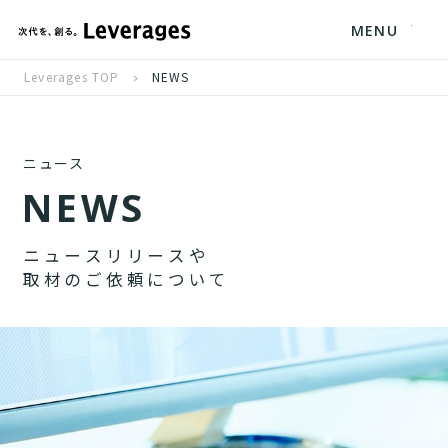
MENU
Leverages TOP
NEWS
ニュース
N
E
W
S
ニ
ュ
ー
ス
リ
リ
ー
ス
や
取
材
の
ご
依
頼
に
つ
い
て