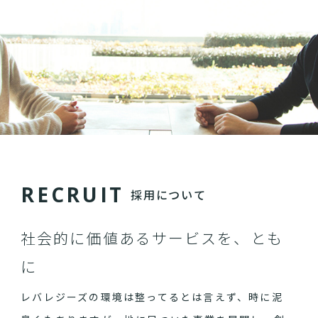
R
E
C
R
U
I
T
採用について
社会的に価値あるサービスを、とも
に
レバレジーズの環境は整ってるとは言えず、時に泥