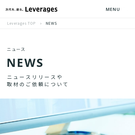
MENU
Leverages TOP
NEWS
ニュース
N
E
W
S
ニ
ュ
ー
ス
リ
リ
ー
ス
や
取
材
の
ご
依
頼
に
つ
い
て