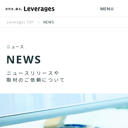
MENU
Leverages TOP
NEWS
ニュース
N
E
W
S
ニ
ュ
ー
ス
リ
リ
ー
ス
や
取
材
の
ご
依
頼
に
つ
い
て