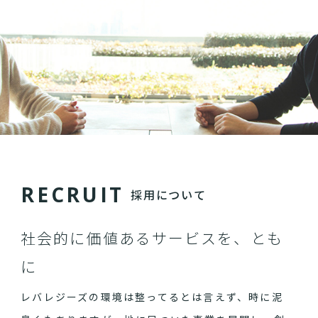
R
E
C
R
U
I
T
採用について
社会的に価値あるサービスを、とも
に
レバレジーズの環境は整ってるとは言えず、時に泥