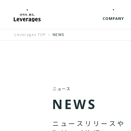
COMPANY
Leverages TOP
NEWS
ニュース
N
E
W
S
ニ
ュ
ー
ス
リ
リ
ー
ス
や