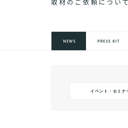
取
材
の
ご
依
頼
に
つ
い
NEWS
PRESS KIT
イベント・セミナ