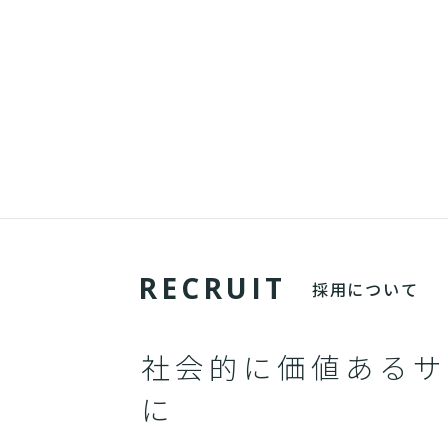
R
E
C
R
U
I
T
採用について
社会的に価値あるサ
に