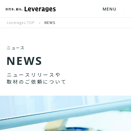
MENU
Leverages TOP
NEWS
ニュース
N
E
W
S
ニ
ュ
ー
ス
リ
リ
ー
ス
や
取
材
の
ご
依
頼
に
つ
い
て