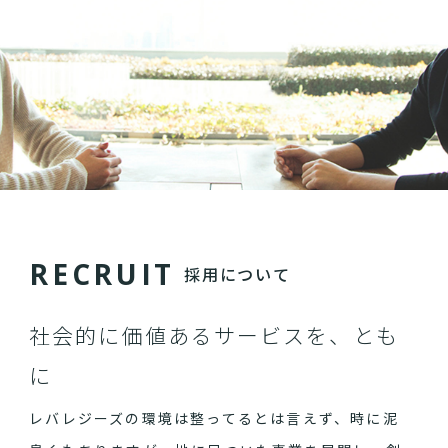
R
E
C
R
U
I
T
採用について
社会的に価値あるサービスを、とも
に
レバレジーズの環境は整ってるとは言えず、時に泥