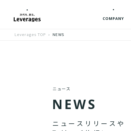
COMPANY
Leverages TOP
NEWS
ニュース
N
E
W
S
ニ
ュ
ー
ス
リ
リ
ー
ス
や