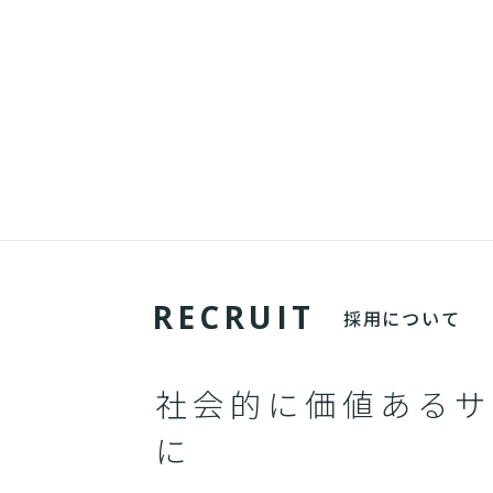
R
E
C
R
U
I
T
採用について
社会的に価値あるサ
に