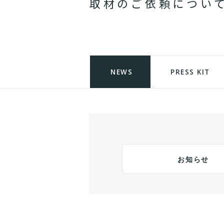
取
材
の
ご
依
頼
に
つ
い
NEWS
PRESS KIT
お知らせ