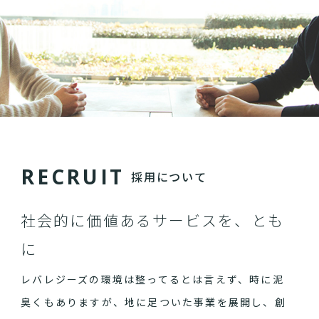
R
E
C
R
U
I
T
採用について
社会的に価値あるサービスを、とも
に
レバレジーズの環境は整ってるとは言えず、時に泥
臭くもありますが、地に足ついた事業を展開し、創