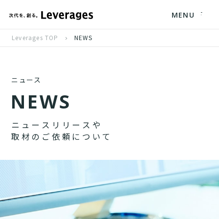
MENU
Leverages TOP
NEWS
ニュース
N
E
W
S
ニ
ュ
ー
ス
リ
リ
ー
ス
や
取
材
の
ご
依
頼
に
つ
い
て