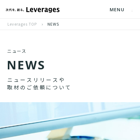
MENU
Leverages TOP
NEWS
ニュース
N
E
W
S
ニ
ュ
ー
ス
リ
リ
ー
ス
や
取
材
の
ご
依
頼
に
つ
い
て