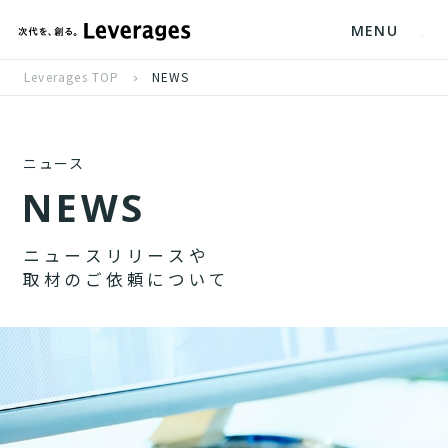
MENU
Leverages TOP
NEWS
ニュース
N
E
W
S
ニ
ュ
ー
ス
リ
リ
ー
ス
や
取
材
の
ご
依
頼
に
つ
い
て