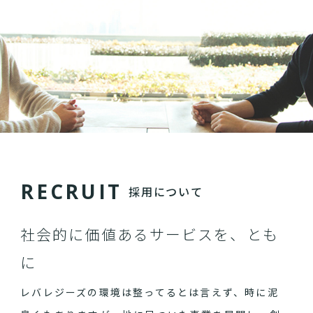
R
E
C
R
U
I
T
採用について
社会的に価値あるサービスを、とも
に
レバレジーズの環境は整ってるとは言えず、時に泥