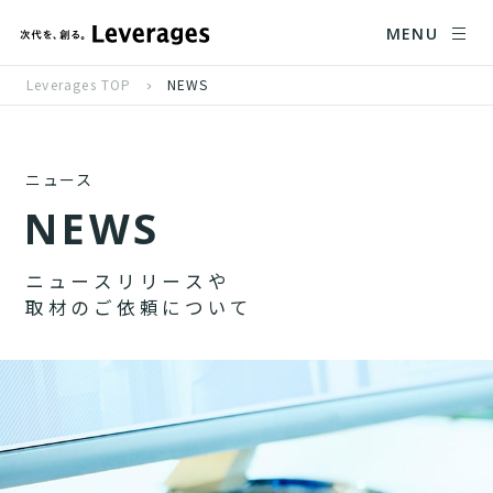
MENU
Leverages TOP
NEWS
ニュース
N
E
W
S
ニ
ュ
ー
ス
リ
リ
ー
ス
や
取
材
の
ご
依
頼
に
つ
い
て