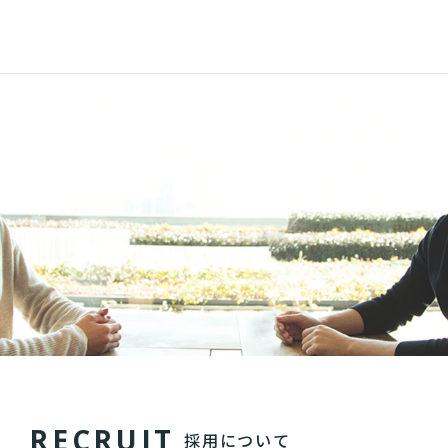
R
E
C
R
U
I
T
採用について