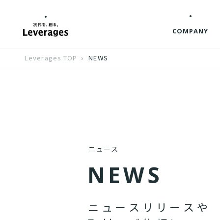
COMPANY
Leverages TOP
NEWS
ニュース
N
E
W
S
ニ
ュ
ー
ス
リ
リ
ー
ス
や