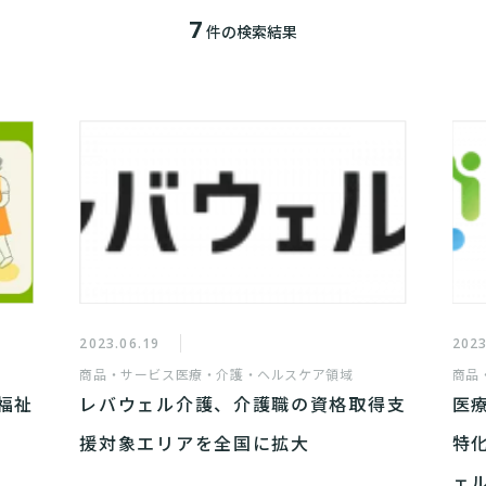
7
件の検索結果
2023.06.19
2023
商品・サービス
医療・介護・ヘルスケア領域
商品
福祉
レバウェル介護、介護職の資格取得支
医
援対象エリアを全国に拡大
特
ェ