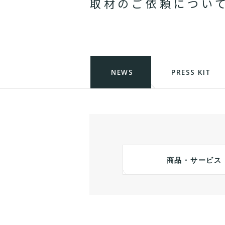
取
材
の
ご
依
頼
に
つ
い
NEWS
PRESS KIT
商品・サービス