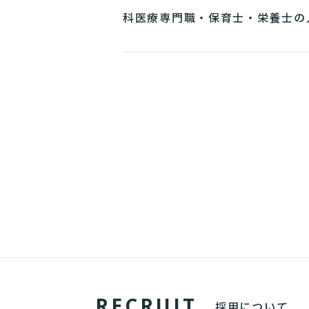
科医療専門職・保育士・栄養士の
サービス名称変更のお知らせ
R
E
C
R
U
I
T
採用について