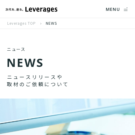
MENU
Leverages TOP
NEWS
ニュース
N
E
W
S
ニ
ュ
ー
ス
リ
リ
ー
ス
や
取
材
の
ご
依
頼
に
つ
い
て