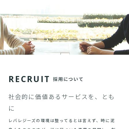
R
E
C
R
U
I
T
採用について
社会的に価値あるサービスを、とも
に
レバレジーズの環境は整ってるとは言えず、時に泥