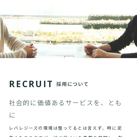
R
E
C
R
U
I
T
採用について
社会的に価値あるサービスを、とも
に
レバレジーズの環境は整ってるとは言えず、時に泥