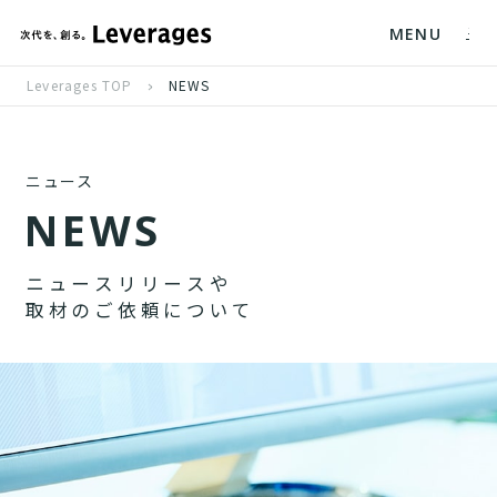
MENU
Leverages TOP
NEWS
ニュース
N
E
W
S
ニ
ュ
ー
ス
リ
リ
ー
ス
や
取
材
の
ご
依
頼
に
つ
い
て