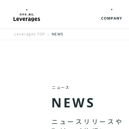
COMPANY
Leverages TOP
NEWS
ニュース
N
E
W
S
ニ
ュ
ー
ス
リ
リ
ー
ス
や