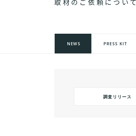
取
材
の
ご
依
頼
に
つ
い
NEWS
PRESS KIT
調査リリース