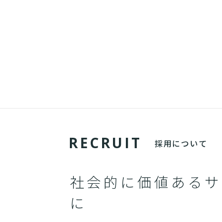
R
E
C
R
U
I
T
採用について
社会的に価値あるサ
に