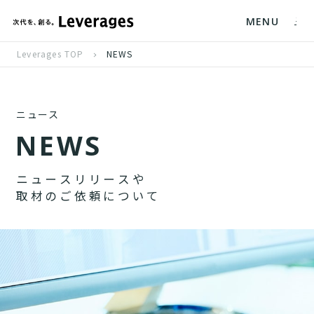
MENU
Leverages TOP
NEWS
ニュース
N
E
W
S
ニ
ュ
ー
ス
リ
リ
ー
ス
や
取
材
の
ご
依
頼
に
つ
い
て