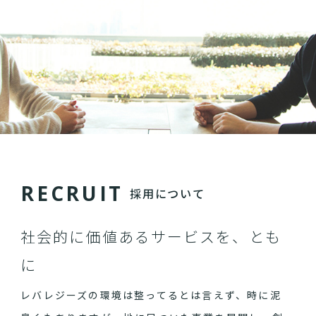
R
E
C
R
U
I
T
採用について
社会的に価値あるサービスを、とも
に
レバレジーズの環境は整ってるとは言えず、時に泥