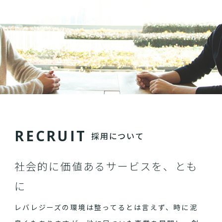
R
E
C
R
U
I
T
採用について
社会的に価値あるサービスを、とも
に
レバレジーズの環境は整ってるとは言えず、時に泥