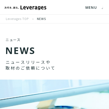
MENU
Leverages TOP
NEWS
ニュース
N
E
W
S
ニ
ュ
ー
ス
リ
リ
ー
ス
や
取
材
の
ご
依
頼
に
つ
い
て