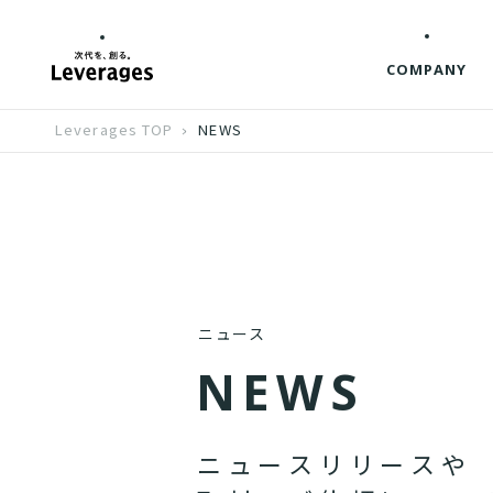
COMPANY
Leverages TOP
NEWS
ニュース
N
E
W
S
ニ
ュ
ー
ス
リ
リ
ー
ス
や