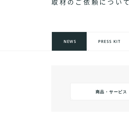
取
材
の
ご
依
頼
に
つ
い
NEWS
PRESS KIT
商品・サービス