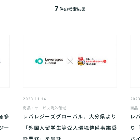
7
件の検索結果
2023.11.14
2023
商品・サービス
海外領域
商品
る多
レバレジーズグローバル、大分県より
レ
ジー
「外国人留学生等受入環境整備事業委
り
託業務」を受託
バ