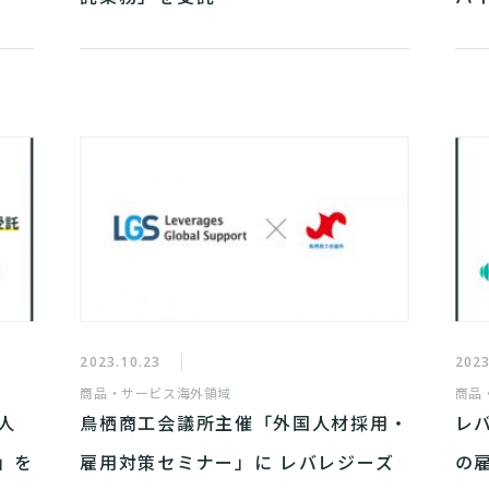
2023.10.23
2023
商品・サービス
海外領域
商品
人
鳥栖商工会議所主催「外国人材採用・
レ
」を
雇用対策セミナー」に レバレジーズ
の