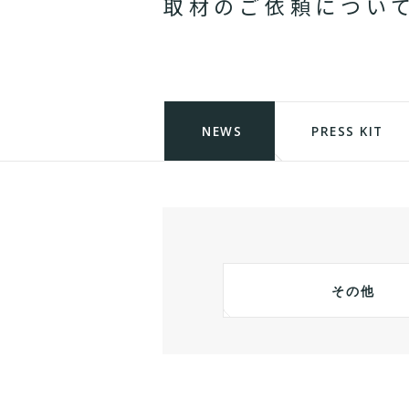
取
材
の
ご
依
頼
に
つ
い
NEWS
PRESS KIT
その他