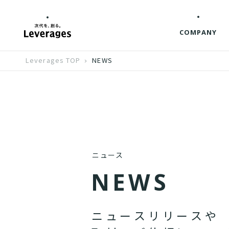
COMPANY
Leverages TOP
NEWS
ニュース
N
E
W
S
ニ
ュ
ー
ス
リ
リ
ー
ス
や