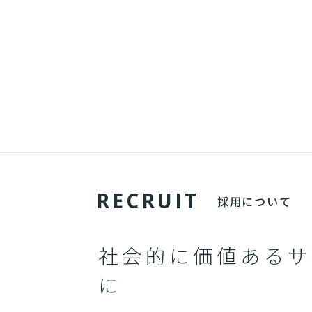
R
E
C
R
U
I
T
採用について
社会的に価値あるサ
に