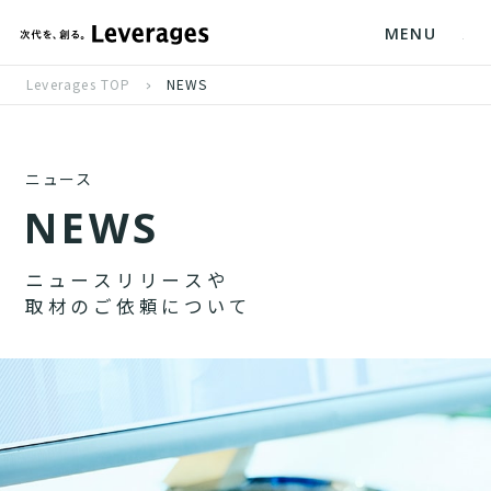
MENU
Leverages TOP
NEWS
ニュース
N
E
W
S
ニ
ュ
ー
ス
リ
リ
ー
ス
や
取
材
の
ご
依
頼
に
つ
い
て