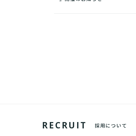
R
E
C
R
U
I
T
採用について