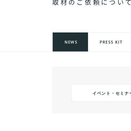
取
材
の
ご
依
頼
に
つ
い
NEWS
PRESS KIT
イベント・セミナ