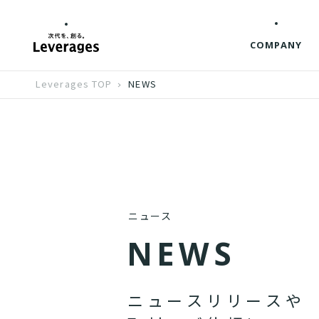
COMPANY
Leverages TOP
NEWS
ニュース
N
E
W
S
ニ
ュ
ー
ス
リ
リ
ー
ス
や