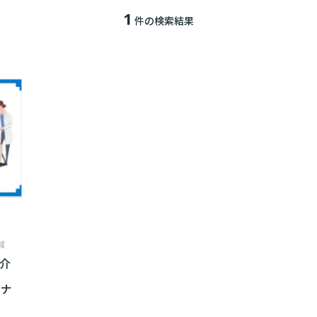
1
件の検索結果
域
・介
ミナ